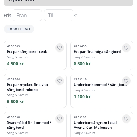
Pris:
–
kr
RABATTERAT
#
159589
#
159455
Ett par sängbord i teak
Ett par fina höga sängbord
Säng & Sovrum
Säng & Sovrum
4 500 kr
6 500 kr
#
159564
#
159140
Ett par mycket fina vita
Underbar kommod / sängbord
sängbord, rokoko
Säng & Sovrum
Säng & Sovrum
1 100 kr
5 500 kr
#
158598
#
159161
Svartmålad fin kommod /
Underbar sängram i teak,
sängbord
Aveny, Carl Malmsten
Säng & Sovrum
Säng & Sovrum