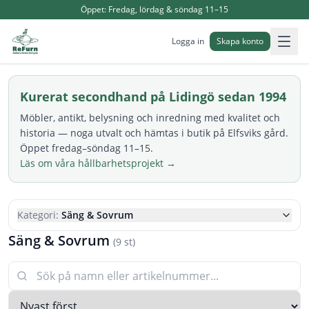
Öppet:
Fredag, lördag & söndag 11–15
Logga in
Skapa konto
Kurerat secondhand på Lidingö sedan 1994
Möbler, antikt, belysning och inredning med kvalitet och
historia — noga utvalt och hämtas i butik på Elfsviks gård.
Öppet fredag–söndag 11–15.
Läs om våra hållbarhetsprojekt →
Kategori:
Säng & Sovrum
Säng & Sovrum
(
9
st)