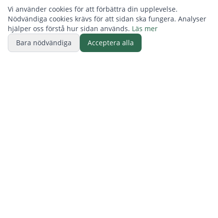
Vi använder cookies för att förbättra din upplevelse.
Nödvändiga cookies krävs för att sidan ska fungera. Analyser
hjälper oss förstå hur sidan används.
Läs mer
Bara nödvändiga
Acceptera alla
BUTIK
ReFurn Lidingö
Elfsviks gård, Lilla stallet, 181 90 Lidingö
Tel:
070-277 0521
Kontakta oss