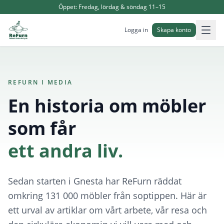
Öppet:
Fredag, lördag & söndag 11–15
Logga in
Skapa konto
REFURN I MEDIA
En historia om möbler
som får
ett andra liv.
Sedan starten i Gnesta har ReFurn räddat
omkring 131 000 möbler från soptippen. Här är
ett urval av artiklar om vårt arbete, vår resa och