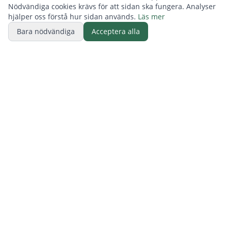
Nödvändiga cookies krävs för att sidan ska fungera. Analyser
hjälper oss förstå hur sidan används.
Läs mer
Bara nödvändiga
Acceptera alla
BUTIK
ReFurn Lidingö
Elfsviks gård, Lilla stallet, 181 90 Lidingö
Tel:
070-277 0521
Kontakta oss