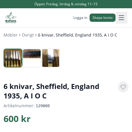
Öppet:
Fredag, lördag & söndag 11–15
Logga in
Skapa konto
Möbler
Övrigt
6 knivar, Sheffield, England 1935, A I O C
1
/
3
6 knivar, Sheffield, England
1935, A I O C
Artikelnummer:
129008
600 kr