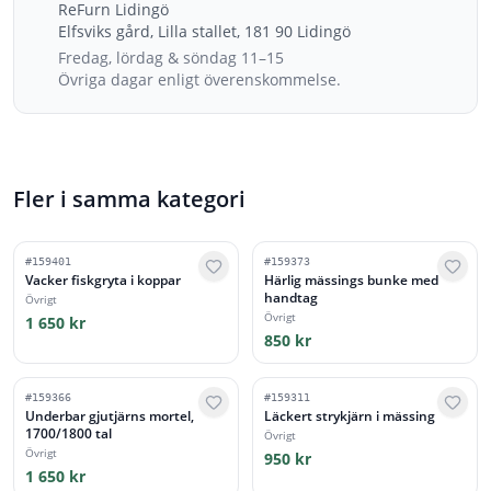
ReFurn Lidingö
Elfsviks gård, Lilla stallet, 181 90 Lidingö
Fredag, lördag & söndag 11–15
Övriga dagar enligt överenskommelse.
Fler i samma kategori
#
159401
#
159373
Vacker fiskgryta i koppar
Härlig mässings bunke med
handtag
Övrigt
Övrigt
1 650 kr
850 kr
#
159366
#
159311
Underbar gjutjärns mortel,
Läckert strykjärn i mässing
1700/1800 tal
Övrigt
Övrigt
950 kr
1 650 kr