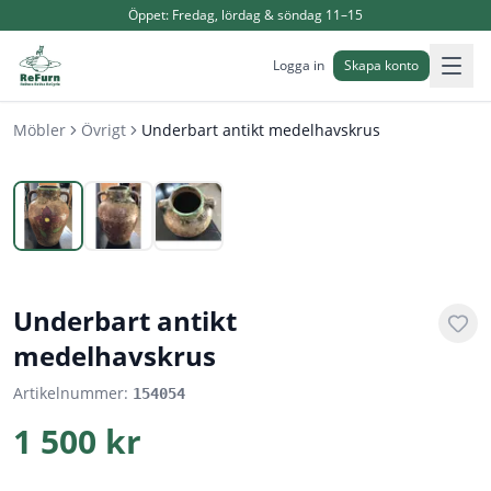
Öppet:
Fredag, lördag & söndag 11–15
Logga in
Skapa konto
Möbler
Övrigt
Underbart antikt medelhavskrus
1
/
3
Underbart antikt
medelhavskrus
Artikelnummer:
154054
1 500 kr