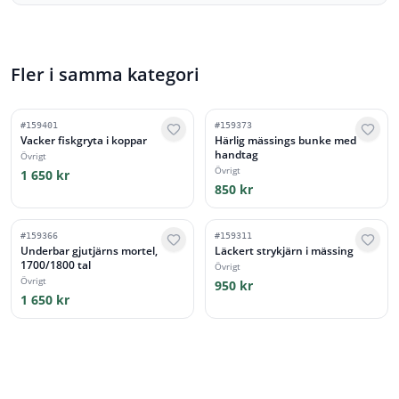
Fler i samma kategori
#
159401
#
159373
Vacker fiskgryta i koppar
Härlig mässings bunke med
handtag
Övrigt
Övrigt
1 650 kr
850 kr
#
159366
#
159311
Underbar gjutjärns mortel,
Läckert strykjärn i mässing
1700/1800 tal
Övrigt
Övrigt
950 kr
1 650 kr