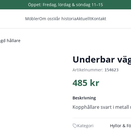
Öppet:
Fredag, lördag & söndag 11–15
Möbler
Om oss
Vår historia
Aktuellt
Kontakt
gd hållare
1
/
4
Underbar väg
Artikelnummer:
154623
485 kr
Beskrivning
Kopphållare svart i metal
Kategori
Hyllor & F