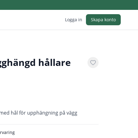
Logga in
Skapa konto
ghängd hållare
l med hål för upphängning på vägg
örvaring