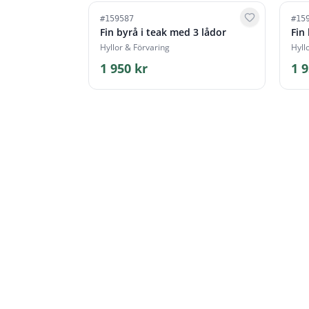
#
159587
#
15
Fin byrå i teak med 3 lådor
Fin
Hyllor & Förvaring
Hyll
1 950 kr
1 9