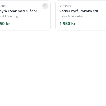
9586
#
159585
 byrå i teak med 4 lådor
Vacker byrå, rokoko stil
or & Förvaring
Hyllor & Förvaring
50 kr
1 950 kr