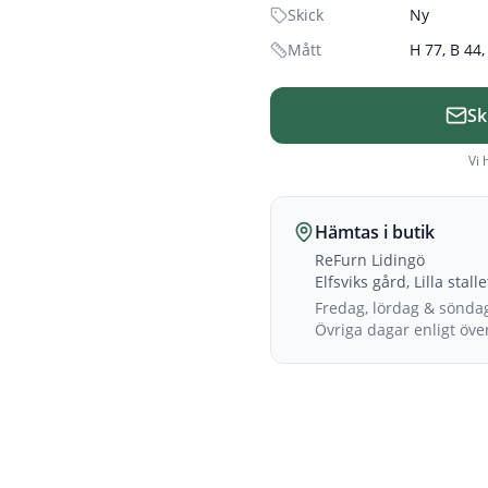
Skick
Ny
Mått
H 77, B 44
Sk
Vi 
Hämtas i butik
ReFurn Lidingö
Elfsviks gård, Lilla stall
Fredag, lördag & sönda
Övriga dagar enligt öv