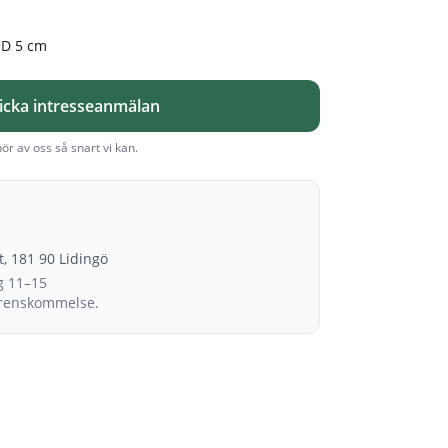
, D 5 cm
icka intresseanmälan
hör av oss så snart vi kan.
et, 181 90 Lidingö
g 11–15
erenskommelse.