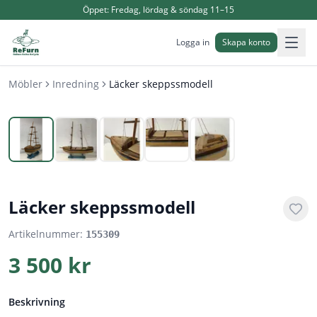
Öppet:
Fredag, lördag & söndag 11–15
Logga in
Skapa konto
Möbler
Inredning
Läcker skeppssmodell
1
/
5
Läcker skeppssmodell
Artikelnummer:
155309
3 500 kr
Beskrivning