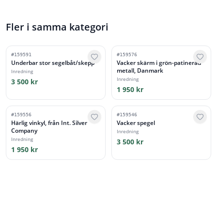
Fler i samma kategori
#
159591
#
159576
Underbar stor segelbåt/skepp
Vacker skärm i grön-patinerad
metall, Danmark
Inredning
Inredning
3 500 kr
1 950 kr
#
159556
#
159546
Härlig vinkyl, från Int. Silver
Vacker spegel
Company
Inredning
Inredning
3 500 kr
1 950 kr