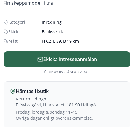
Fin skeppsmodell i trä
Kategori
Inredning
Skick
Bruksskick
Mått
H 62, L 59, B 19 cm
Skicka intresseanmälan
Vi hör av oss så snart vi kan.
Hämtas i butik
ReFurn Lidingö
Elfsviks gård, Lilla stallet, 181 90 Lidingö
Fredag, lördag & söndag 11–15
Övriga dagar enligt överenskommelse.