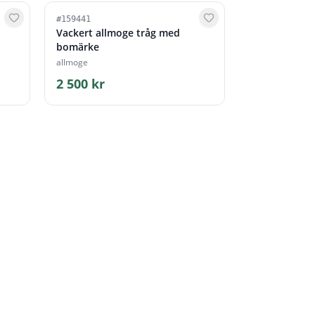
#
159441
Vackert allmoge tråg med
bomärke
allmoge
2 500 kr