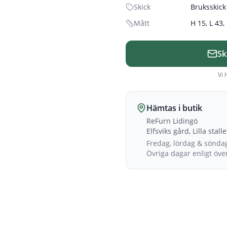
Skick
Bruksskick
Mått
H 15, L 43,
Sk
Vi 
Hämtas i butik
ReFurn Lidingö
Elfsviks gård, Lilla stall
Fredag, lördag & sönda
Övriga dagar enligt öv