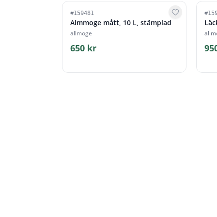
#
159481
#
15
Almmoge mått, 10 L, stämplad
Läc
allmoge
allm
650 kr
95