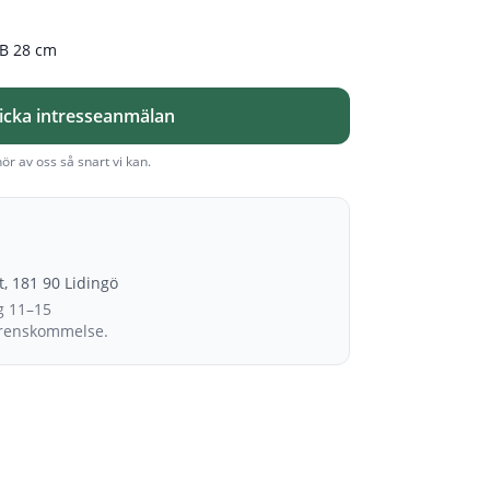
 B 28 cm
icka intresseanmälan
hör av oss så snart vi kan.
et, 181 90 Lidingö
g 11–15
erenskommelse.