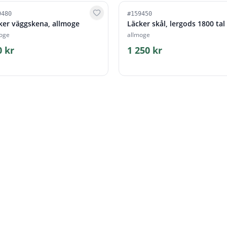
9480
#
159450
ker väggskena, allmoge
Läcker skål, lergods 1800 tal
oge
allmoge
0 kr
1 250 kr