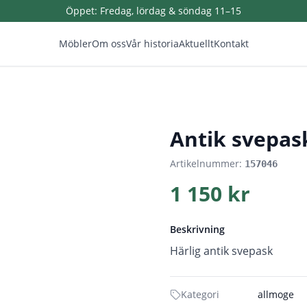
Öppet:
Fredag, lördag & söndag 11–15
Möbler
Om oss
Vår historia
Aktuellt
Kontakt
1
/
4
Antik svepas
Artikelnummer:
157046
1 150 kr
Beskrivning
Härlig antik svepask
Kategori
allmoge