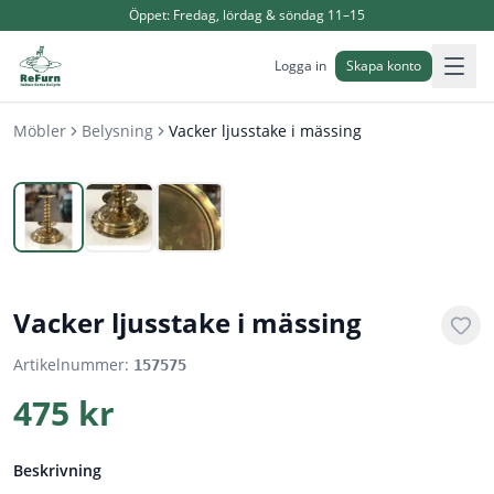
Öppet:
Fredag, lördag & söndag 11–15
Logga in
Skapa konto
Möbler
Belysning
Vacker ljusstake i mässing
1
/
3
Vacker ljusstake i mässing
Artikelnummer:
157575
475 kr
Beskrivning