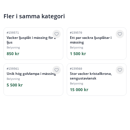
Fler i samma kategori
#
159571
#
159570
Vacker ljusplåt i mässing för 2
Ett par vackra ljusplåtar i
ljus
mässing
Belysning
Belysning
850 kr
1 500 kr
#
159561
#
159560
Unik hög golvlampa i mässing
Stor vacker kristallkrona,
sengustaviansk
Belysning
Belysning
5 500 kr
15 000 kr