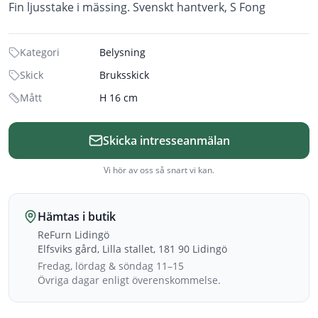
Fin ljusstake i mässing. Svenskt hantverk, S Fong
Kategori
Belysning
Skick
Bruksskick
Mått
H 16 cm
Skicka intresseanmälan
Vi hör av oss så snart vi kan.
Hämtas i butik
ReFurn Lidingö
Elfsviks gård, Lilla stallet, 181 90 Lidingö
Fredag, lördag & söndag 11–15
Övriga dagar enligt överenskommelse.