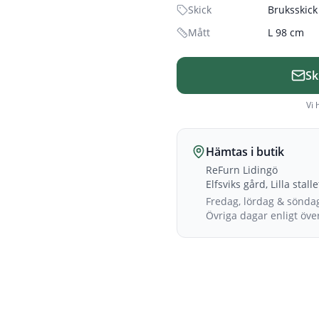
Skick
Bruksskick
Mått
L 98 cm
Sk
Vi 
Hämtas i butik
ReFurn Lidingö
Elfsviks gård, Lilla stall
Fredag, lördag & sönda
Övriga dagar enligt öv