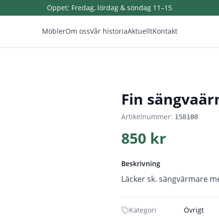
Öppet:
Fredag, lördag & söndag 11–15
Möbler
Om oss
Vår historia
Aktuellt
Kontakt
1
/
3
Fin sängvaär
Artikelnummer:
158108
850 kr
Beskrivning
Läcker sk. sängvärmare m
Kategori
Övrigt