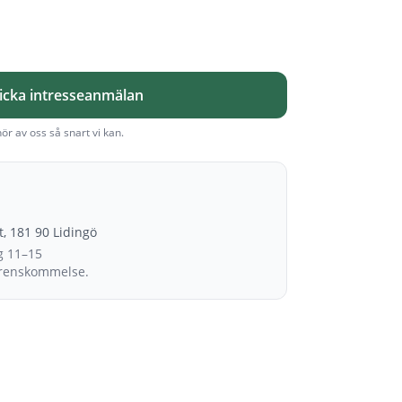
icka intresseanmälan
hör av oss så snart vi kan.
et, 181 90 Lidingö
g 11–15
erenskommelse.