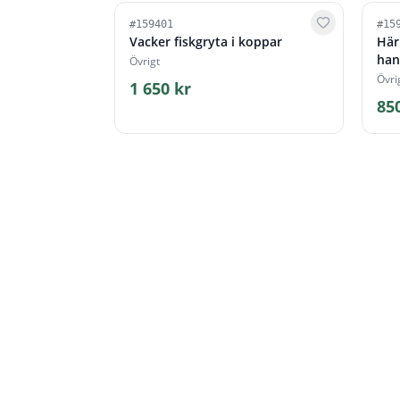
#
159401
#
15
Vacker fiskgryta i koppar
Här
han
Övrigt
Övri
1 650 kr
85