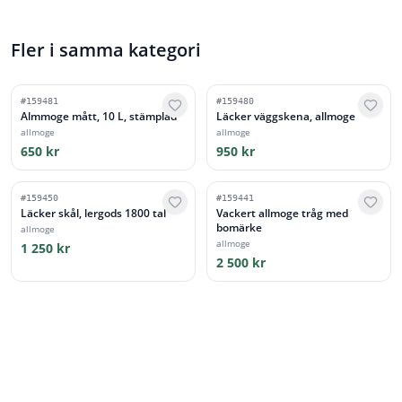
Fler i samma kategori
#
159481
#
159480
Almmoge mått, 10 L, stämplad
Läcker väggskena, allmoge
allmoge
allmoge
650 kr
950 kr
#
159450
#
159441
Läcker skål, lergods 1800 tal
Vackert allmoge tråg med
bomärke
allmoge
allmoge
1 250 kr
2 500 kr