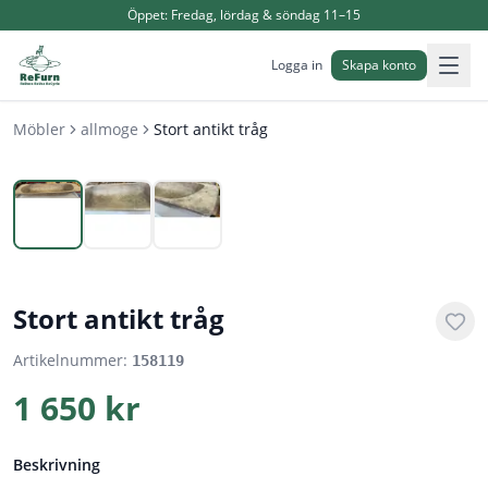
Öppet:
Fredag, lördag & söndag 11–15
Logga in
Skapa konto
Möbler
allmoge
Stort antikt tråg
1
/
3
Stort antikt tråg
Artikelnummer:
158119
1 650 kr
Beskrivning