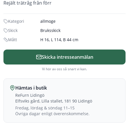
Rejält trätråg från förr
Kategori
allmoge
Skick
Bruksskick
Mått
H 16, L 114, B 44 cm
Skicka intresseanmälan
Vi hör av oss så snart vi kan.
Hämtas i butik
ReFurn Lidingö
Elfsviks gård, Lilla stallet, 181 90 Lidingö
Fredag, lördag & söndag 11–15
Övriga dagar enligt överenskommelse.