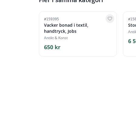
#
159395
#
15
Vacker bonad i textil,
Sto
handtryck, Jobs
Anti
Antikt & Konst
6 5
650 kr