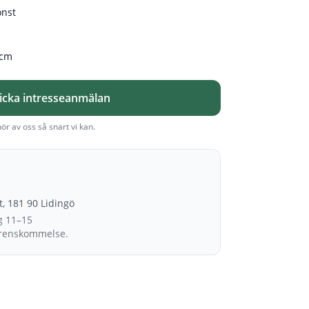
onst
 cm
icka intresseanmälan
hör av oss så snart vi kan.
et, 181 90 Lidingö
g 11–15
erenskommelse.