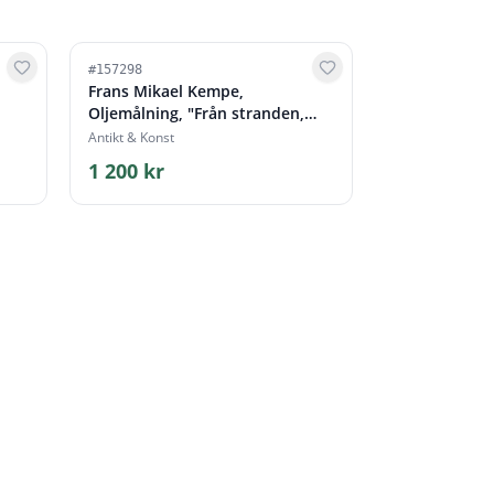
#
157298
Frans Mikael Kempe,
Oljemålning, "Från stranden,
Hov"
Antikt & Konst
1 200 kr