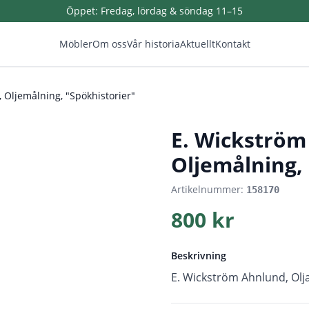
Öppet:
Fredag, lördag & söndag 11–15
Möbler
Om oss
Vår historia
Aktuellt
Kontakt
 Oljemålning, "Spökhistorier"
1
/
4
E. Wickström
Oljemålning,
Artikelnummer:
158170
800 kr
Beskrivning
E. Wickström Ahnlund, Olja