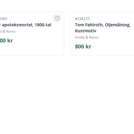
8583
#
158175
r apoteksmortel, 1800-tal
Tom Fahlroth, Oljemålning,
Kustmotiv
kt & Konst
Antikt & Konst
00 kr
800 kr