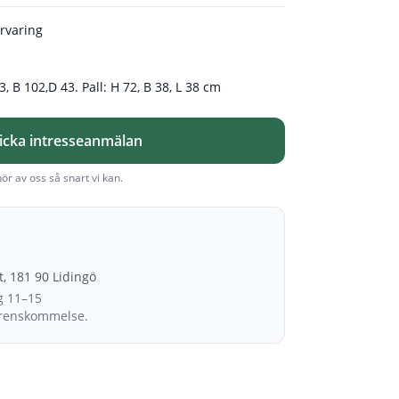
örvaring
3, B 102,D 43. Pall: H 72, B 38, L 38 cm
icka intresseanmälan
hör av oss så snart vi kan.
et, 181 90 Lidingö
g 11–15
erenskommelse.