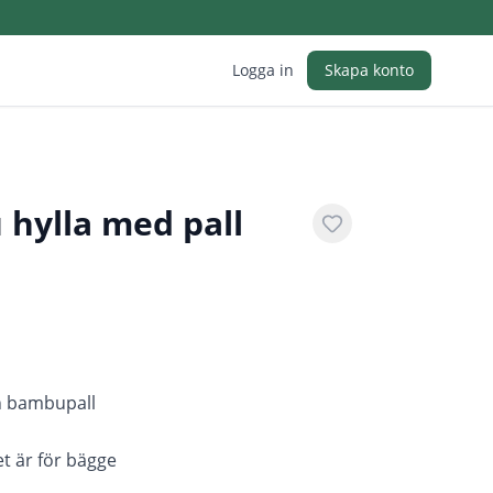
Logga in
Skapa konto
 hylla med pall
in bambupall
et är för bägge