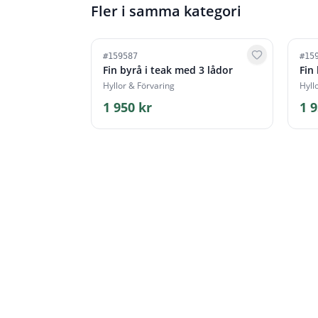
Fler i samma kategori
#
159587
#
15
Fin byrå i teak med 3 lådor
Fin
Hyllor & Förvaring
Hyll
1 950 kr
1 9