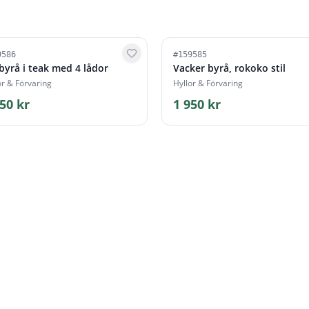
9586
#
159585
 byrå i teak med 4 lådor
Vacker byrå, rokoko stil
or & Förvaring
Hyllor & Förvaring
50 kr
1 950 kr