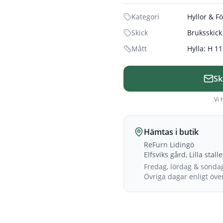
Kategori
Hyllor & F
Skick
Bruksskick
Mått
Hylla: H 11
Sk
Vi 
Hämtas i butik
ReFurn Lidingö
Elfsviks gård, Lilla stall
Fredag, lördag & sönda
Övriga dagar enligt öv