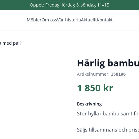
Öppet:
Fredag, lördag & söndag 11–15
Möbler
Om oss
Vår historia
Aktuellt
Kontakt
a med pall
1
/
4
Härlig bambu
Artikelnummer:
158196
1 850 kr
Beskrivning
Stor hylla i bambu samt f
Säljs tillsammans och pris