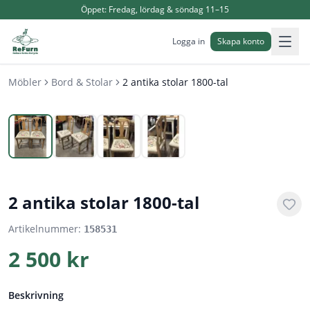
Öppet:
Fredag, lördag & söndag 11–15
Logga in
Skapa konto
Möbler
Bord & Stolar
2 antika stolar 1800-tal
1
/
4
2 antika stolar 1800-tal
Artikelnummer:
158531
2 500 kr
Beskrivning