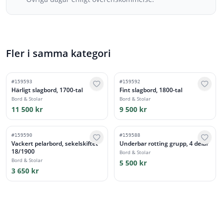
Fler i samma kategori
#
159593
#
159592
Härligt slagbord, 1700-tal
Fint slagbord, 1800-tal
Bord & Stolar
Bord & Stolar
11 500 kr
9 500 kr
#
159590
#
159588
Vackert pelarbord, sekelskiftet
Underbar rotting grupp, 4 delar
18/1900
Bord & Stolar
Bord & Stolar
5 500 kr
3 650 kr