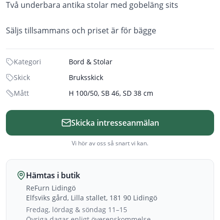
Två underbara antika stolar med gobeläng sits
Säljs tillsammans och priset är för bägge
Kategori
Bord & Stolar
Skick
Bruksskick
Mått
H 100/50, SB 46, SD 38 cm
Skicka intresseanmälan
Vi hör av oss så snart vi kan.
Hämtas i butik
ReFurn Lidingö
Elfsviks gård, Lilla stallet, 181 90 Lidingö
Fredag, lördag & söndag 11–15
Övriga dagar enligt överenskommelse.