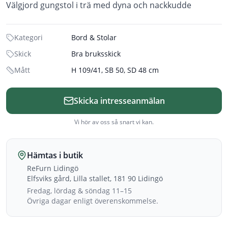
Välgjord gungstol i trä med dyna och nackkudde
Kategori
Bord & Stolar
Skick
Bra bruksskick
Mått
H 109/41, SB 50, SD 48 cm
Skicka intresseanmälan
Vi hör av oss så snart vi kan.
Hämtas i butik
ReFurn Lidingö
Elfsviks gård, Lilla stallet, 181 90 Lidingö
Fredag, lördag & söndag 11–15
Övriga dagar enligt överenskommelse.