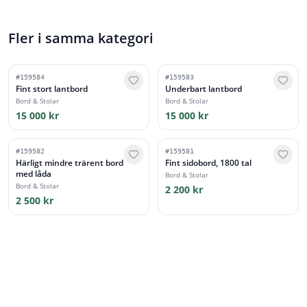
Fler i samma kategori
#
159584
#
159583
Fint stort lantbord
Underbart lantbord
Bord & Stolar
Bord & Stolar
15 000 kr
15 000 kr
#
159582
#
159581
Härligt mindre trärent bord
Fint sidobord, 1800 tal
med låda
Bord & Stolar
Bord & Stolar
2 200 kr
2 500 kr