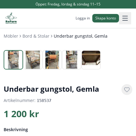
Öppet:
Fredag, lördag & söndag 11–15
Logga in
Skapa konto
Möbler
Bord & Stolar
Underbar gungstol, Gemla
1
/
5
Underbar gungstol, Gemla
Artikelnummer:
158537
1 200 kr
Beskrivning