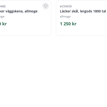
9480
#
159450
ker väggskena, allmoge
Läcker skål, lergods 1800 tal
oge
allmoge
0 kr
1 250 kr