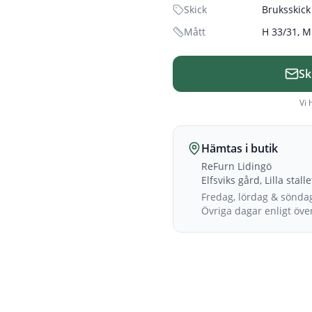
Skick
Bruksskick
Mått
H 33/31, M
Sk
Vi 
Hämtas i butik
ReFurn Lidingö
Elfsviks gård, Lilla stall
Fredag, lördag & sönda
Övriga dagar enligt öv