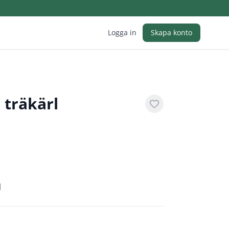
Logga in
Skapa konto
 träkärl
l