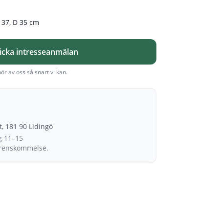
 37, D 35 cm
icka intresseanmälan
hör av oss så snart vi kan.
et, 181 90 Lidingö
g 11–15
erenskommelse.