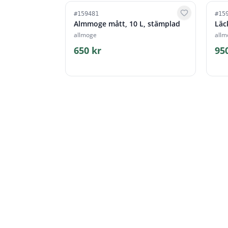
#
159481
#
15
Almmoge mått, 10 L, stämplad
Läc
allmoge
allm
650 kr
95