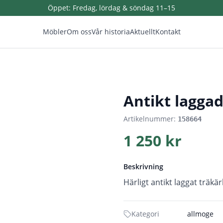
Öppet:
Fredag, lördag & söndag 11–15
Möbler
Om oss
Vår historia
Aktuellt
Kontakt
1
/
4
Antikt laggad
Artikelnummer:
158664
1 250 kr
Beskrivning
Härligt antikt laggat träkär
Kategori
allmoge