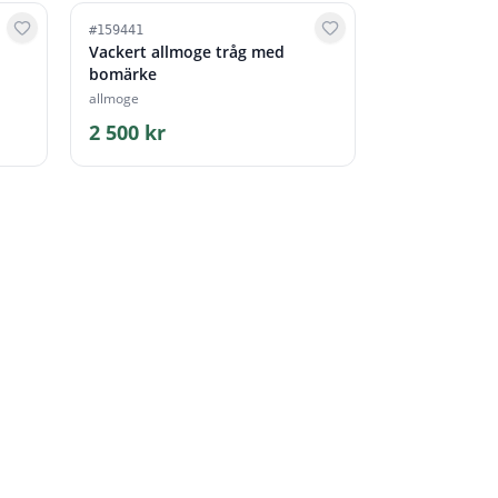
#
159441
Vackert allmoge tråg med
bomärke
allmoge
2 500 kr