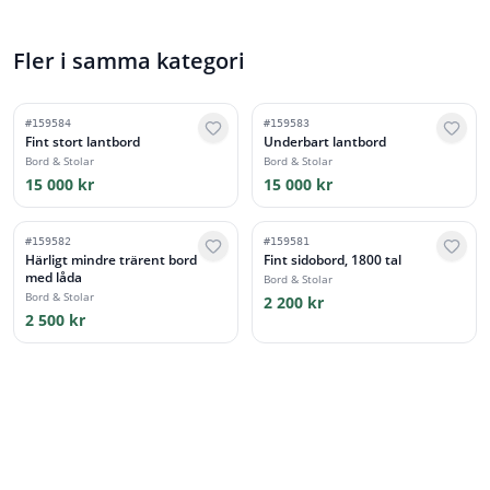
Fler i samma kategori
#
159584
#
159583
Fint stort lantbord
Underbart lantbord
Bord & Stolar
Bord & Stolar
15 000 kr
15 000 kr
#
159582
#
159581
Härligt mindre trärent bord
Fint sidobord, 1800 tal
med låda
Bord & Stolar
Bord & Stolar
2 200 kr
2 500 kr