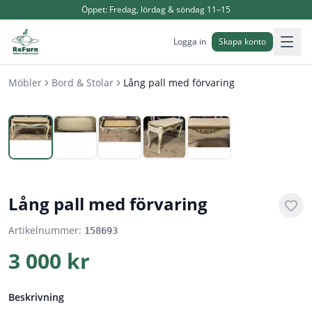
Öppet:
Fredag, lördag & söndag 11–15
Logga in
Skapa konto
Möbler
Bord & Stolar
Lång pall med förvaring
1
/
5
Lång pall med förvaring
Artikelnummer:
158693
3 000 kr
Beskrivning