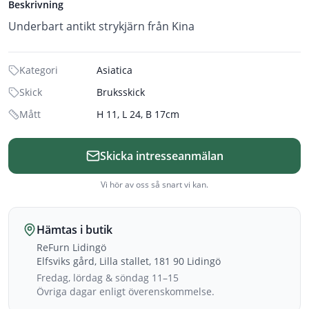
Beskrivning
Underbart antikt strykjärn från Kina
Kategori
Asiatica
Skick
Bruksskick
Mått
H 11, L 24, B 17cm
Skicka intresseanmälan
Vi hör av oss så snart vi kan.
Hämtas i butik
ReFurn Lidingö
Elfsviks gård, Lilla stallet, 181 90 Lidingö
Fredag, lördag & söndag 11–15
Övriga dagar enligt överenskommelse.