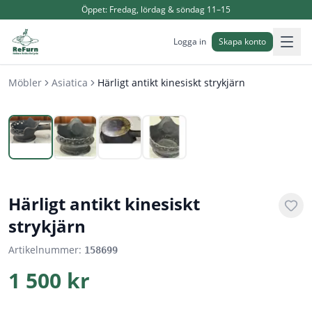
Öppet:
Fredag, lördag & söndag 11–15
Logga in
Skapa konto
Möbler
Asiatica
Härligt antikt kinesiskt strykjärn
1
/
4
Härligt antikt kinesiskt
strykjärn
Artikelnummer:
158699
1 500 kr