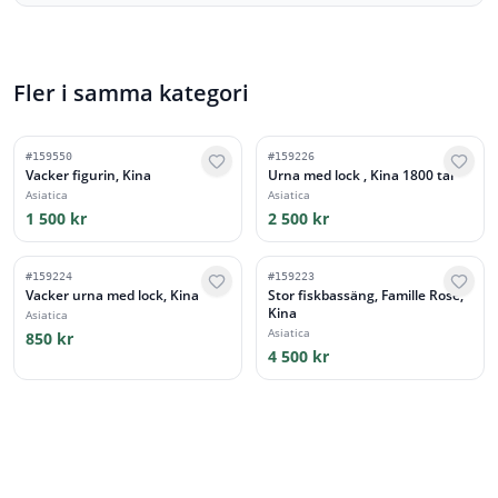
Fler i samma kategori
#
159550
#
159226
Vacker figurin, Kina
Urna med lock , Kina 1800 tal
Asiatica
Asiatica
1 500 kr
2 500 kr
#
159224
#
159223
Vacker urna med lock, Kina
Stor fiskbassäng, Famille Rose,
Kina
Asiatica
Asiatica
850 kr
4 500 kr