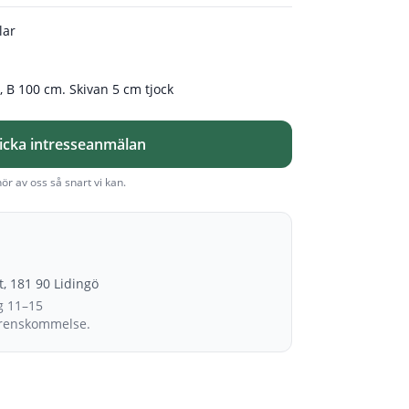
lar
3, B 100 cm. Skivan 5 cm tjock
icka intresseanmälan
hör av oss så snart vi kan.
et, 181 90 Lidingö
g 11–15
erenskommelse.