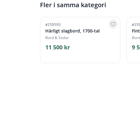
Fler i samma kategori
#
159593
#
15
Härligt slagbord, 1700-tal
Fin
Bord & Stolar
Bord
11 500 kr
9 5