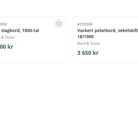
9592
#
159590
t slagbord, 1800-tal
Vackert pelarbord, sekelskif
18/1900
 & Stolar
Bord & Stolar
00 kr
3 650 kr