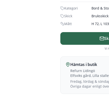
Kategori
Bord & Sto
Skick
Bruksskick
Mått
H 72, L 10
Sk
Vi 
Hämtas i butik
ReFurn Lidingö
Elfsviks gård, Lilla stall
Fredag, lördag & sönda
Övriga dagar enligt öv