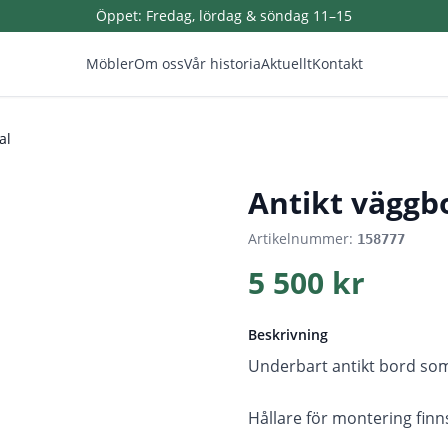
Öppet:
Fredag, lördag & söndag 11–15
Möbler
Om oss
Vår historia
Aktuellt
Kontakt
al
1
/
5
Antikt väggbo
Artikelnummer:
158777
5 500 kr
Beskrivning
Underbart antikt bord som
Hållare för montering finn