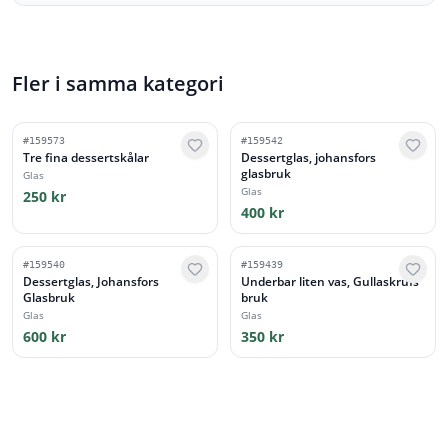
Fler i samma kategori
#
159573
#
159542
Tre fina dessertskålar
Dessertglas, johansfors
glasbruk
Glas
Glas
250 kr
400 kr
#
159540
#
159439
Dessertglas, Johansfors
Underbar liten vas, Gullaskrufs
Glasbruk
bruk
Glas
Glas
600 kr
350 kr