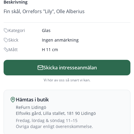
Beskrivning
Fin skål, Orrefors "Lily", Olle Alberius
Kategori
Glas
Skick
Ingen anmärkning
Mått
H 11 cm
Skicka intresseanmälan
Vi hör av oss så snart vi kan.
Hämtas i butik
ReFurn Lidingö
Elfsviks gård, Lilla stallet, 181 90 Lidingö
Fredag, lördag & söndag 11–15
Övriga dagar enligt överenskommelse.