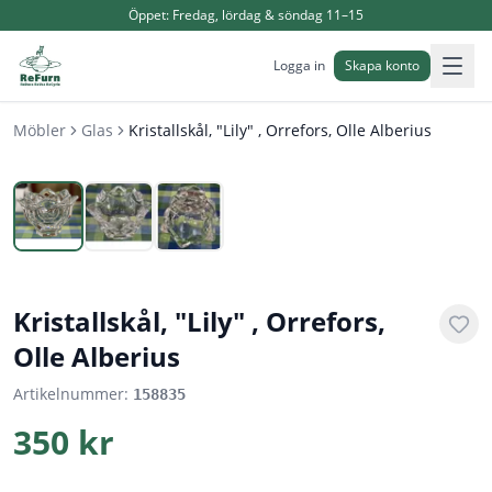
Öppet:
Fredag, lördag & söndag 11–15
Logga in
Skapa konto
Möbler
Glas
Kristallskål, "Lily" , Orrefors, Olle Alberius
1
/
3
Kristallskål, "Lily" , Orrefors,
Olle Alberius
Artikelnummer:
158835
350 kr