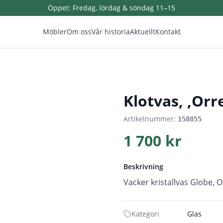
Öppet:
Fredag, lördag & söndag 11–15
Möbler
Om oss
Vår historia
Aktuellt
Kontakt
1
/
3
Klotvas, ,Orr
Artikelnummer:
158855
1 700 kr
Beskrivning
Vacker kristallvas Globe, 
Kategori
Glas