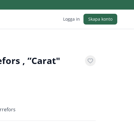
Logga in
Skapa konto
efors , ”Carat"
Orrefors