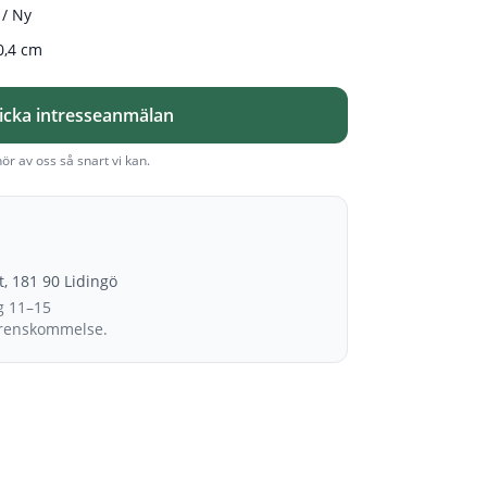
/ Ny
0,4 cm
icka intresseanmälan
hör av oss så snart vi kan.
et, 181 90 Lidingö
g 11–15
erenskommelse.