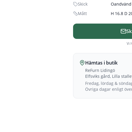
Skick
Oandvänd 
Mått
H 16.8 D 2
Sk
Vi 
Hämtas i butik
ReFurn Lidingö
Elfsviks gård, Lilla stall
Fredag, lördag & sönda
Övriga dagar enligt öv