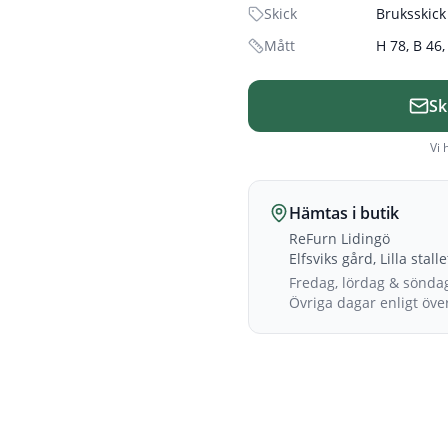
Skick
Bruksskick
Mått
H 78, B 46
Sk
Vi 
Hämtas i butik
ReFurn Lidingö
Elfsviks gård, Lilla stall
Fredag, lördag & sönda
Övriga dagar enligt öv