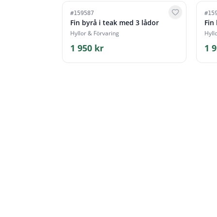
#
159587
#
15
Fin byrå i teak med 3 lådor
Fin
Hyllor & Förvaring
Hyll
1 950 kr
1 9