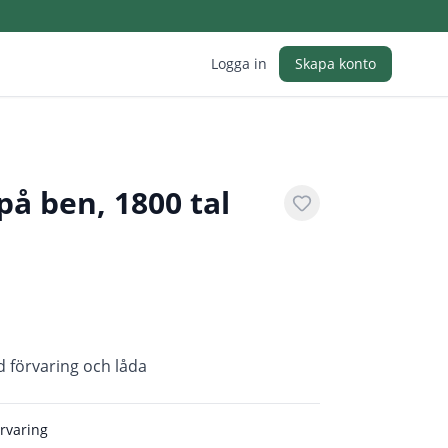
Logga in
Skapa konto
å ben, 1800 tal
d förvaring och låda
örvaring