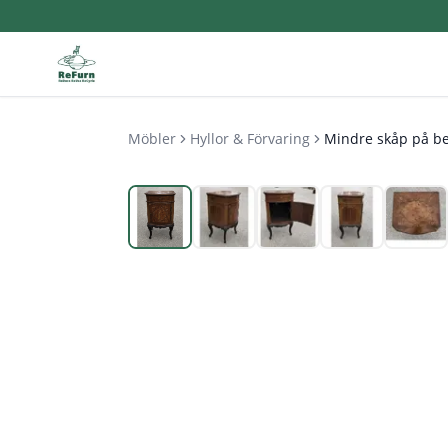
Möbler
Hyllor & Förvaring
Mindre skåp på be