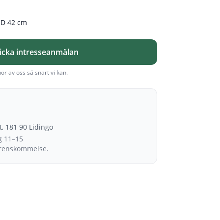
, D 42 cm
icka intresseanmälan
hör av oss så snart vi kan.
et, 181 90 Lidingö
g 11–15
erenskommelse.