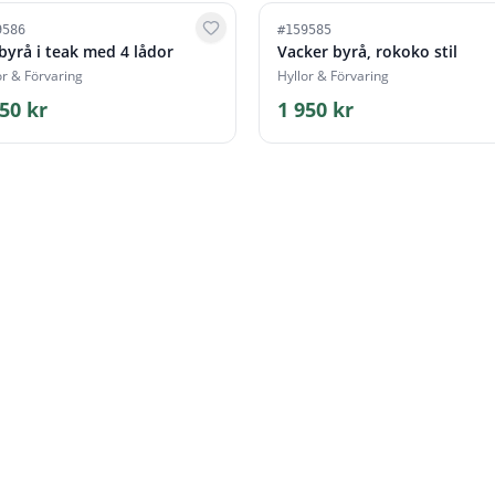
9586
#
159585
 byrå i teak med 4 lådor
Vacker byrå, rokoko stil
or & Förvaring
Hyllor & Förvaring
50 kr
1 950 kr