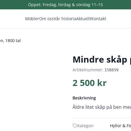
Öppet:
Fredag, lördag & söndag 11–15
Möbler
Om oss
Vår historia
Aktuellt
Kontakt
n, 1800 tal
1
/
5
Mindre skåp p
Artikelnummer:
158859
2 500 kr
Beskrivning
Äldre litet skåp på ben me
Kategori
Hyllor & F