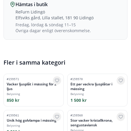
Hämtas i butik
ReFurn Lidingö
Elfsviks gård, Lilla stallet, 181 90 Lidingö
Fredag, lördag & söndag 11–15
Övriga dagar enligt överenskommelse.
Fler i samma kategori
#
159571
#
159570
Vacker ljusplåt i mässing för 2
Ett par vackra ljusplåtar i
ljus
mässing
Belysning
Belysning
850 kr
1 500 kr
#
159561
#
159560
Unik hög golvlampa i mässing
Stor vacker kristallkrona,
sengustaviansk
Belysning
Belysning