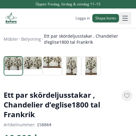
Öppet:
Fredag, lördag & söndag 11–15
Logga in
Skapa konto
Ett par skördeljusstakar , Chandelier
Möbler
Belysning
d’eglise1800 tal Frankrik
1
/
5
Ett par skördeljusstakar ,
Chandelier d’eglise1800 tal
Frankrik
Artikelnummer:
158864