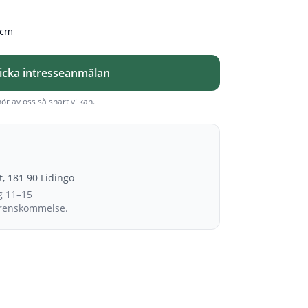
 cm
icka intresseanmälan
hör av oss så snart vi kan.
et, 181 90 Lidingö
g 11–15
erenskommelse.