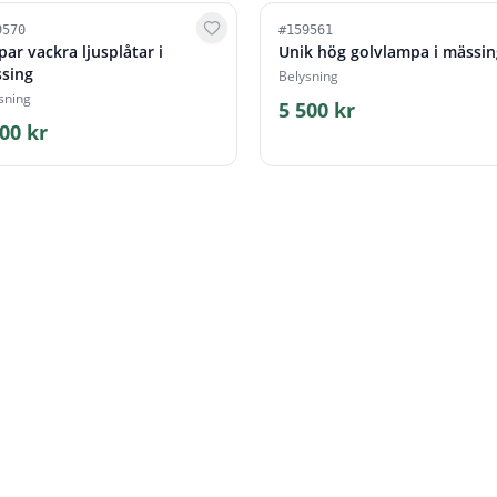
9570
#
159561
par vackra ljusplåtar i
Unik hög golvlampa i mässin
sing
Belysning
sning
5 500 kr
00 kr