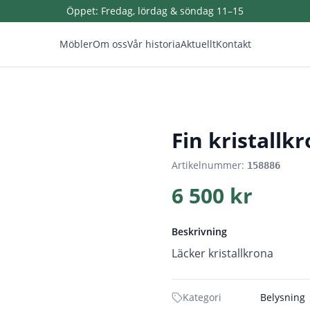
Öppet:
Fredag, lördag & söndag 11–15
Möbler
Om oss
Vår historia
Aktuellt
Kontakt
Fin kristallk
Artikelnummer:
158886
6 500 kr
Beskrivning
Läcker kristallkrona
Kategori
Belysning