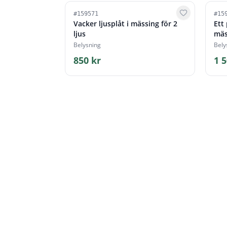
#
159571
#
15
Vacker ljusplåt i mässing för 2
Ett 
ljus
mäs
Belysning
Bely
850 kr
1 5