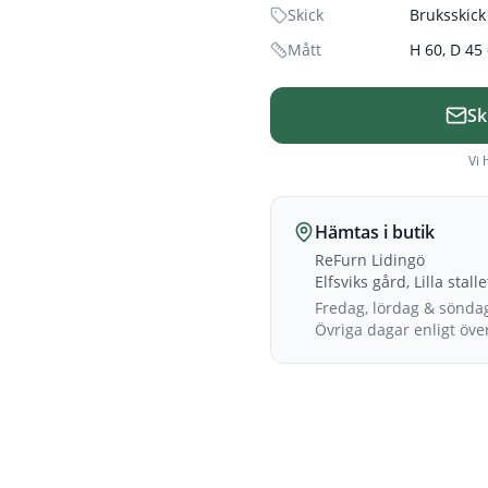
Skick
Bruksskick
Mått
H 60, D 45
Sk
Vi 
Hämtas i butik
ReFurn Lidingö
Elfsviks gård, Lilla stall
Fredag, lördag & sönda
Övriga dagar enligt öv