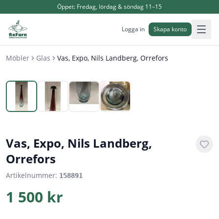
Öppet:
Fredag, lördag & söndag 11–15
Logga in
Skapa konto
Möbler
Glas
Vas, Expo, Nils Landberg, Orrefors
1
/
4
Vas, Expo, Nils Landberg,
Orrefors
Artikelnummer:
158891
1 500 kr