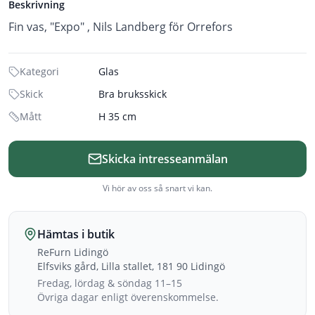
Beskrivning
Fin vas, "Expo" , Nils Landberg för Orrefors
Kategori
Glas
Skick
Bra bruksskick
Mått
H 35 cm
Skicka intresseanmälan
Vi hör av oss så snart vi kan.
Hämtas i butik
ReFurn Lidingö
Elfsviks gård, Lilla stallet, 181 90 Lidingö
Fredag, lördag & söndag 11–15
Övriga dagar enligt överenskommelse.