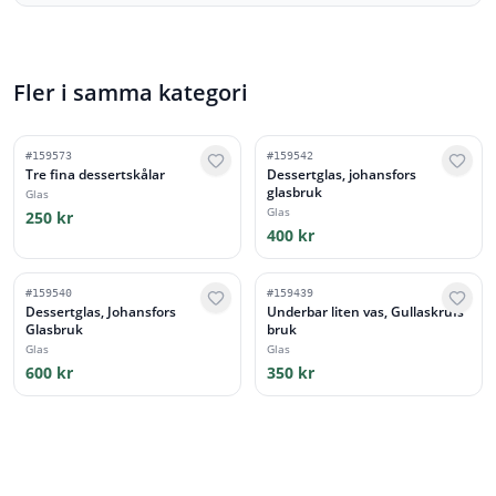
Fler i samma kategori
#
159573
#
159542
Tre fina dessertskålar
Dessertglas, johansfors
glasbruk
Glas
Glas
250 kr
400 kr
#
159540
#
159439
Dessertglas, Johansfors
Underbar liten vas, Gullaskrufs
Glasbruk
bruk
Glas
Glas
600 kr
350 kr