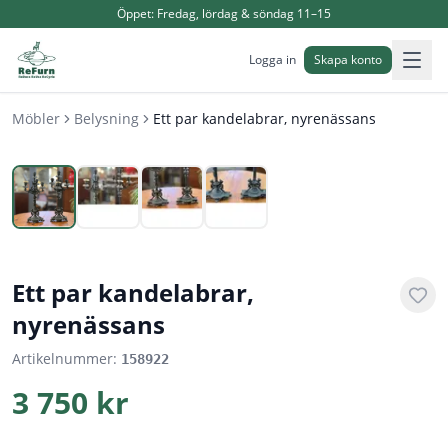
Öppet:
Fredag, lördag & söndag 11–15
Logga in
Skapa konto
Möbler
Belysning
Ett par kandelabrar, nyrenässans
1
/
4
Ett par kandelabrar,
nyrenässans
Artikelnummer:
158922
3 750 kr