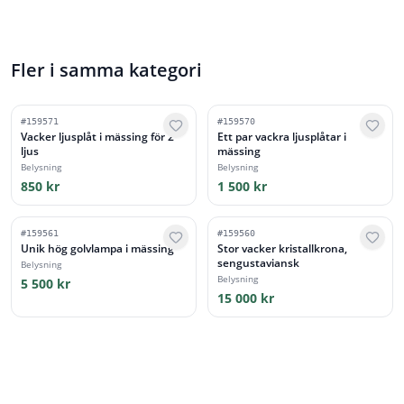
Fler i samma kategori
#
159571
#
159570
Vacker ljusplåt i mässing för 2
Ett par vackra ljusplåtar i
ljus
mässing
Belysning
Belysning
850 kr
1 500 kr
#
159561
#
159560
Unik hög golvlampa i mässing
Stor vacker kristallkrona,
sengustaviansk
Belysning
Belysning
5 500 kr
15 000 kr