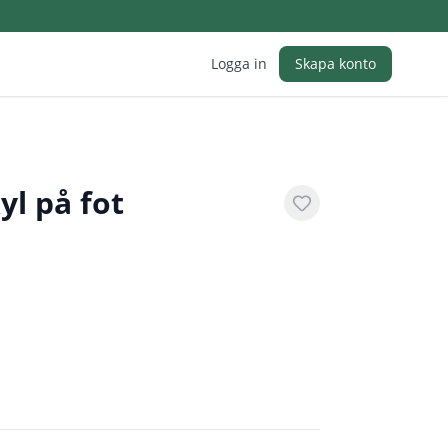
Logga in
Skapa konto
l på fot