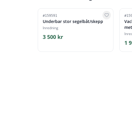
#
159591
#
15
Underbar stor segelbåt/skepp
Vac
met
Inredning
Inre
3 500 kr
1 9