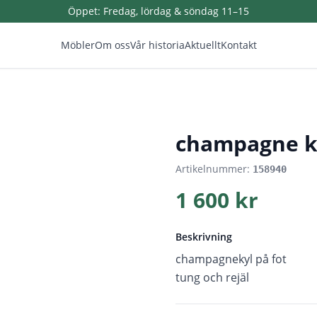
Öppet:
Fredag, lördag & söndag 11–15
Möbler
Om oss
Vår historia
Aktuellt
Kontakt
1
/
3
champagne ky
Artikelnummer:
158940
1 600 kr
Beskrivning
champagnekyl på fot
tung och rejäl