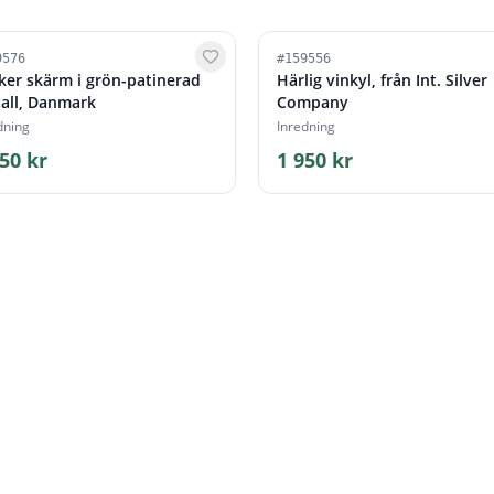
9576
#
159556
ker skärm i grön-patinerad
Härlig vinkyl, från Int. Silver
all, Danmark
Company
dning
Inredning
50 kr
1 950 kr