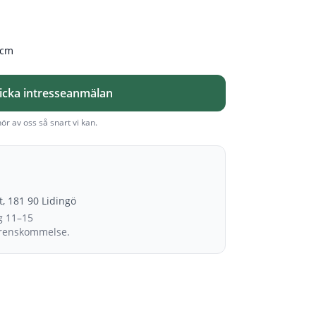
 cm
icka intresseanmälan
hör av oss så snart vi kan.
et, 181 90 Lidingö
g 11–15
erenskommelse.