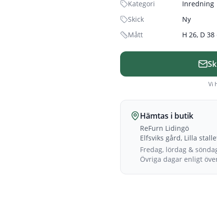
Kategori
Inredning
Skick
Ny
Mått
H 26, D 38
Sk
Vi 
Hämtas i butik
ReFurn Lidingö
Elfsviks gård, Lilla stall
Fredag, lördag & sönda
Övriga dagar enligt öv