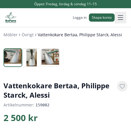
Öppet:
Fredag, lördag & söndag 11–15
Logga in
Skapa konto
Möbler
Övrigt
Vattenkokare Bertaa, Philippe Starck, Alessi
1
/
3
Vattenkokare Bertaa, Philippe
Starck, Alessi
Artikelnummer:
159002
2 500 kr