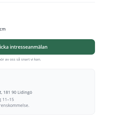
 cm
icka intresseanmälan
hör av oss så snart vi kan.
et, 181 90 Lidingö
g 11–15
erenskommelse.