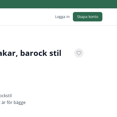
Logga in
Skapa konto
akar, barock stil
ockstil
t är för bägge