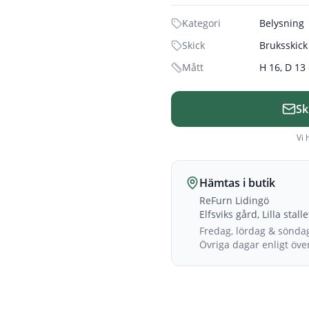
Kategori
Belysning
Skick
Bruksskick
Mått
H 16, D 13
Sk
Vi 
Hämtas i butik
ReFurn Lidingö
Elfsviks gård, Lilla stall
Fredag, lördag & sönda
Övriga dagar enligt öv