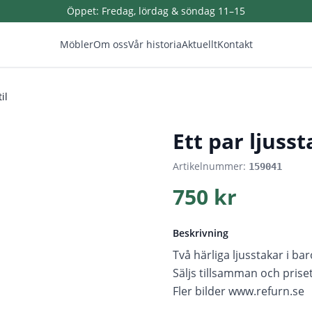
Öppet:
Fredag, lördag & söndag 11–15
Möbler
Om oss
Vår historia
Aktuellt
Kontakt
il
1
/
3
Ett par ljusst
Artikelnummer:
159041
750 kr
Beskrivning
Två härliga ljusstakar i bar
Säljs tillsamman och prise
Fler bilder www.refurn.se