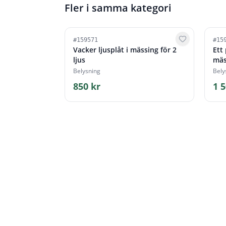
Fler i samma kategori
#
159571
#
15
Vacker ljusplåt i mässing för 2
Ett 
ljus
mäs
Belysning
Bely
850 kr
1 5