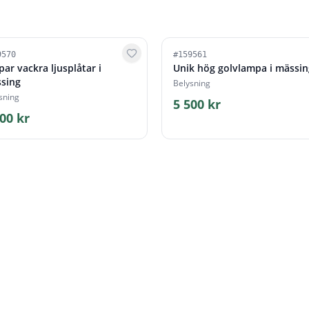
9570
#
159561
par vackra ljusplåtar i
Unik hög golvlampa i mässin
sing
Belysning
sning
5 500 kr
00 kr