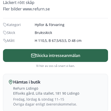
Läckert rött skåp
Fler bilder www.refurn.se
Kategori
Hyllor & Förvaring
Skick
Bruksskick
Mått
H 110,5, B 67,5/63,5, D 48 cm
Skicka intresseanmälan
Vi hör av oss så snart vi kan.
Hämtas i butik
ReFurn Lidingö
Elfsviks gård, Lilla stallet, 181 90 Lidingö
Fredag, lördag & söndag 11–15
Övriga dagar enligt överenskommelse.