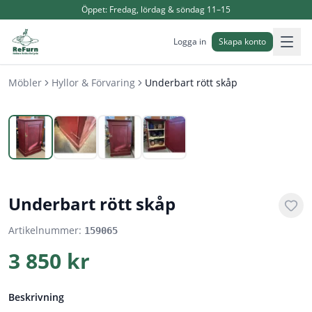
Öppet:
Fredag, lördag & söndag 11–15
Logga in
Skapa konto
Möbler
Hyllor & Förvaring
Underbart rött skåp
1
/
4
Underbart rött skåp
Artikelnummer:
159065
3 850 kr
Beskrivning