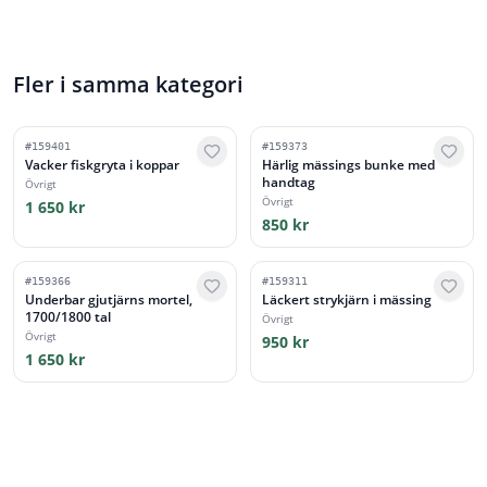
Fler i samma kategori
#
159401
#
159373
Vacker fiskgryta i koppar
Härlig mässings bunke med
handtag
Övrigt
Övrigt
1 650 kr
850 kr
#
159366
#
159311
Underbar gjutjärns mortel,
Läckert strykjärn i mässing
1700/1800 tal
Övrigt
Övrigt
950 kr
1 650 kr