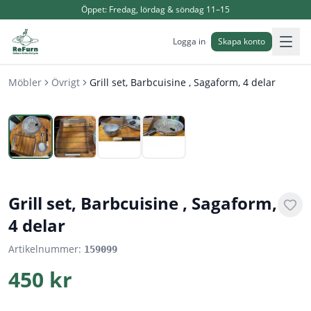
Öppet:
Fredag, lördag & söndag 11–15
Logga in
Skapa konto
Möbler
Övrigt
Grill set, Barbcuisine , Sagaform, 4 delar
1
/
4
Grill set, Barbcuisine , Sagaform,
4 delar
Artikelnummer:
159099
450 kr