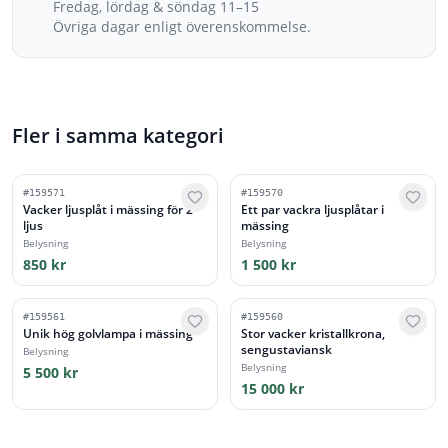
Fredag, lördag & söndag 11–15
Övriga dagar enligt överenskommelse.
Fler i samma kategori
#
159571
#
159570
Vacker ljusplåt i mässing för 2
Ett par vackra ljusplåtar i
ljus
mässing
Belysning
Belysning
850 kr
1 500 kr
#
159561
#
159560
Unik hög golvlampa i mässing
Stor vacker kristallkrona,
sengustaviansk
Belysning
Belysning
5 500 kr
15 000 kr