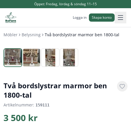
Öppet:
Fredag, lördag & söndag 11–15
Logga in
Skapa konto
Möbler
Belysning
Två bordslystrar marmor ben 1800-tal
1
/
4
Två bordslystrar marmor ben
1800-tal
Artikelnummer:
159111
3 500 kr