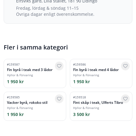
Elfsviks gård, Lilla stallet, 181 90 Lidingö
Fredag, lördag & söndag 11–15
Övriga dagar enligt överenskommelse.
Fler i samma kategori
#
159587
#
159586
Fin byrå i teak med 3 lådor
Fin byrå i teak med 4 lådor
Hyllor & Förvaring
Hyllor & Förvaring
1 950 kr
1 950 kr
#
159585
#
159518
Vacker byrå, rokoko stil
Fint skåp i teak, Ulferts Tibro
Hyllor & Förvaring
Hyllor & Förvaring
1 950 kr
3 500 kr