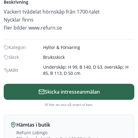
Beskrivning
Vackert tvådelat hörnskåp från 1700-talet
Nycklar finns
Fler bilder www.refurn.se
Kategori
Hyllor & Förvaring
Skick
Bruksskick
Underskåp: H 99, B 140, D 63, överskåp: H
Mått
85, B 113, D 50 cm
Skicka intresseanmälan
Vi hör av oss så snart vi kan.
Hämtas i butik
ReFurn Lidingö