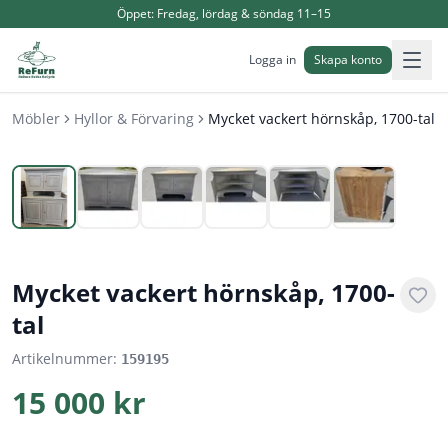
Öppet:
Fredag, lördag & söndag 11–15
Logga in
Skapa konto
Möbler
Hyllor & Förvaring
Mycket vackert hörnskåp, 1700-tal
1
/
6
Mycket vackert hörnskåp, 1700-
tal
Artikelnummer:
159195
15 000 kr