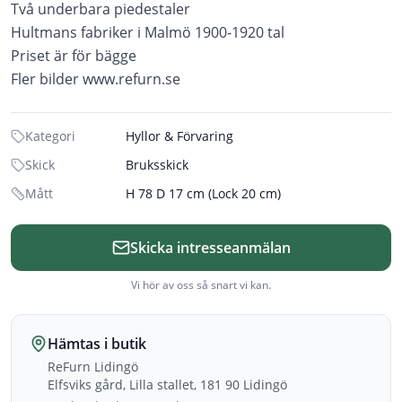
Två underbara piedestaler
Hultmans fabriker i Malmö 1900-1920 tal
Priset är för bägge
Fler bilder www.refurn.se
Kategori
Hyllor & Förvaring
Skick
Bruksskick
Mått
H 78 D 17 cm (Lock 20 cm)
Skicka intresseanmälan
Vi hör av oss så snart vi kan.
Hämtas i butik
ReFurn Lidingö
Elfsviks gård, Lilla stallet, 181 90 Lidingö