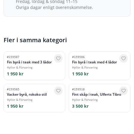
Fredag, lördag & söndag 11–15
Övriga dagar enligt överenskommelse.
Fler i samma kategori
#
159587
#
159586
Fin byrå i teak med 3 lådor
Fin byrå i teak med 4 lådor
Hyllor & Förvaring
Hyllor & Förvaring
1 950 kr
1 950 kr
#
159585
#
159518
Vacker byrå, rokoko stil
Fint skåp i teak, Ulferts Tibro
Hyllor & Förvaring
Hyllor & Förvaring
1 950 kr
3 500 kr