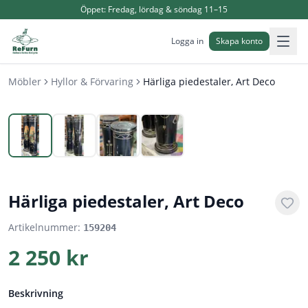
Öppet:
Fredag, lördag & söndag 11–15
Logga in
Skapa konto
Möbler
Hyllor & Förvaring
Härliga piedestaler, Art Deco
1
/
4
Härliga piedestaler, Art Deco
Artikelnummer:
159204
2 250 kr
Beskrivning