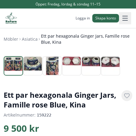
Öppet:
Fredag, lördag & söndag 11–15
Logga in
Skapa konto
Ett par hexagonala Ginger Jars, Famille rose
Möbler
Asiatica
Blue, Kina
1
/
6
Ett par hexagonala Ginger Jars,
Famille rose Blue, Kina
Artikelnummer:
159222
9 500 kr