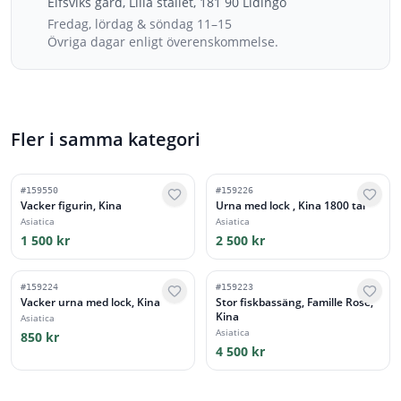
Elfsviks gård, Lilla stallet, 181 90 Lidingö
Fredag, lördag & söndag 11–15
Övriga dagar enligt överenskommelse.
Fler i samma kategori
#
159550
#
159226
Vacker figurin, Kina
Urna med lock , Kina 1800 tal
Asiatica
Asiatica
1 500 kr
2 500 kr
#
159224
#
159223
Vacker urna med lock, Kina
Stor fiskbassäng, Famille Rose,
Kina
Asiatica
Asiatica
850 kr
4 500 kr