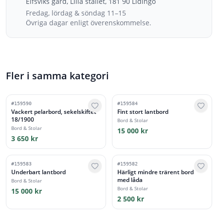
Elfsviks gård, Lilla stallet, 181 90 Lidingö
Fredag, lördag & söndag 11–15
Övriga dagar enligt överenskommelse.
Fler i samma kategori
#
159590
#
159584
Vackert pelarbord, sekelskiftet
Fint stort lantbord
18/1900
Bord & Stolar
Bord & Stolar
15 000 kr
3 650 kr
#
159583
#
159582
Underbart lantbord
Härligt mindre trärent bord
med låda
Bord & Stolar
Bord & Stolar
15 000 kr
2 500 kr