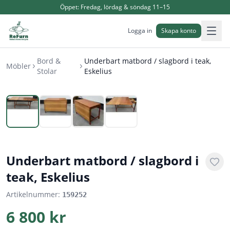
Öppet:
Fredag, lördag & söndag 11–15
Logga in
Skapa konto
Bord &
Underbart matbord / slagbord i teak,
Möbler
Stolar
Eskelius
1
/
4
Underbart matbord / slagbord i
teak, Eskelius
Artikelnummer:
159252
6 800 kr