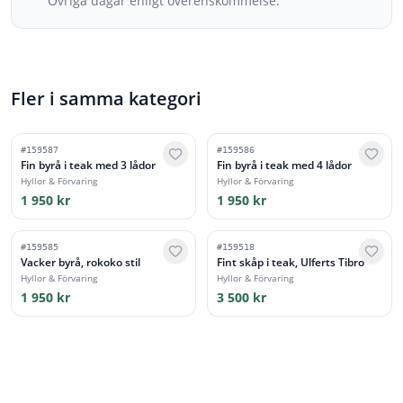
Övriga dagar enligt överenskommelse.
Fler i samma kategori
#
159587
#
159586
Fin byrå i teak med 3 lådor
Fin byrå i teak med 4 lådor
Hyllor & Förvaring
Hyllor & Förvaring
1 950 kr
1 950 kr
#
159585
#
159518
Vacker byrå, rokoko stil
Fint skåp i teak, Ulferts Tibro
Hyllor & Förvaring
Hyllor & Förvaring
1 950 kr
3 500 kr