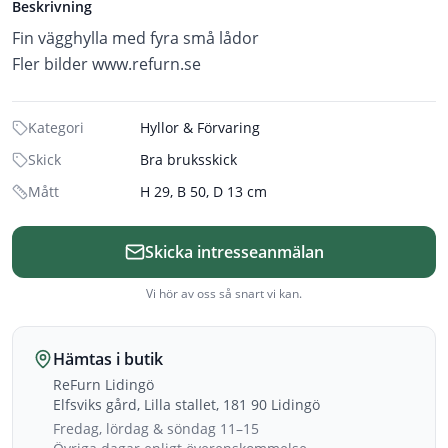
Beskrivning
Fin vägghylla med fyra små lådor
Fler bilder www.refurn.se
Kategori
Hyllor & Förvaring
Skick
Bra bruksskick
Mått
H 29, B 50, D 13 cm
Skicka intresseanmälan
Vi hör av oss så snart vi kan.
Hämtas i butik
ReFurn Lidingö
Elfsviks gård, Lilla stallet, 181 90 Lidingö
Fredag, lördag & söndag 11–15