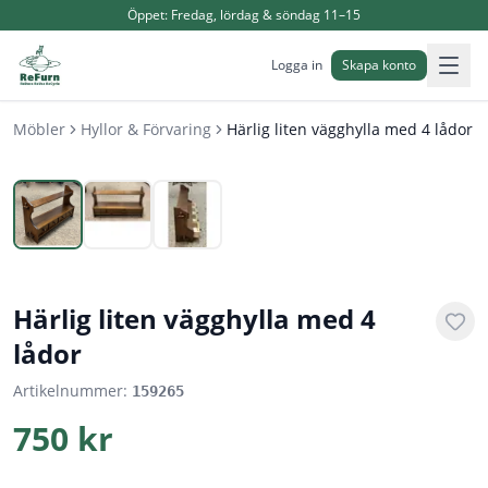
Öppet:
Fredag, lördag & söndag 11–15
Logga in
Skapa konto
Möbler
Hyllor & Förvaring
Härlig liten vägghylla med 4 lådor
1
/
3
Härlig liten vägghylla med 4
lådor
Artikelnummer:
159265
750 kr