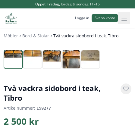
Öppet:
Fredag, lördag & söndag 11–15
Logga in
Skapa konto
Möbler
Bord & Stolar
Två vackra sidobord i teak, Tibro
1
/
5
Två vackra sidobord i teak,
Tibro
Artikelnummer:
159277
2 500 kr