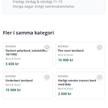
Fredag, lördag & söndag 11–15
Övriga dagar enligt överenskommelse.
Fler i samma kategori
#
159590
#
159584
Vackert pelarbord, sekelskiftet
Fint stort lantbord
18/1900
Bord & Stolar
Bord & Stolar
15 000 kr
3 650 kr
#
159583
#
159582
Underbart lantbord
Härligt mindre trärent bord
med låda
Bord & Stolar
Bord & Stolar
15 000 kr
2 500 kr