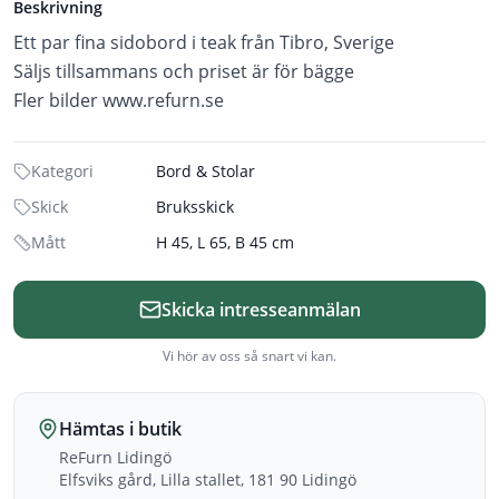
Beskrivning
Ett par fina sidobord i teak från Tibro, Sverige
Säljs tillsammans och priset är för bägge
Fler bilder www.refurn.se
Kategori
Bord & Stolar
Skick
Bruksskick
Mått
H 45, L 65, B 45 cm
Skicka intresseanmälan
Vi hör av oss så snart vi kan.
Hämtas i butik
ReFurn Lidingö
Elfsviks gård, Lilla stallet, 181 90 Lidingö