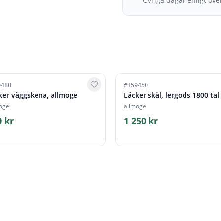
Övriga dagar enligt öv
9480
#
159450
ker väggskena, allmoge
Läcker skål, lergods 1800 tal
oge
allmoge
0 kr
1 250 kr