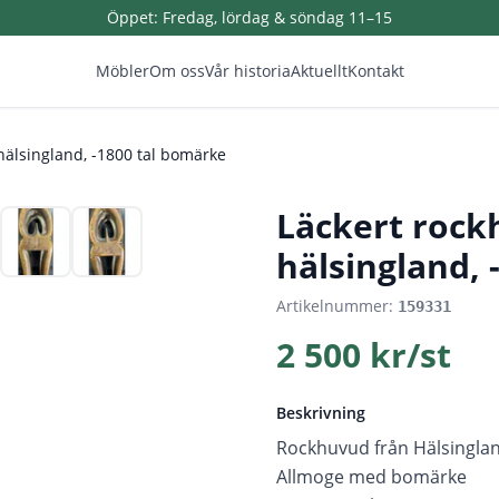
Öppet:
Fredag, lördag & söndag 11–15
Möbler
Om oss
Vår historia
Aktuellt
Kontakt
hälsingland, -1800 tal bomärke
1
/
7
Läckert rock
hälsingland, 
Artikelnummer:
159331
2 500 kr/st
Beskrivning
Rockhuvud från Hälsinglan
Allmoge med bomärke