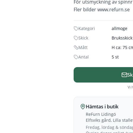
För utsmyckning av spinn
Fler bilder www.refurn.se
Kategori
allmoge
Skick
Bruksskick
Mått
H ca: 75 c
Antal
5 st
Sk
Vi 
Hämtas i butik
ReFurn Lidingö
Elfsviks gård, Lilla stall
Fredag, lördag & sönda