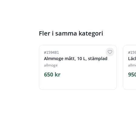
Fler i samma kategori
#
159481
#
15
Almmoge mått, 10 L, stämplad
Läc
allmoge
allm
650 kr
95