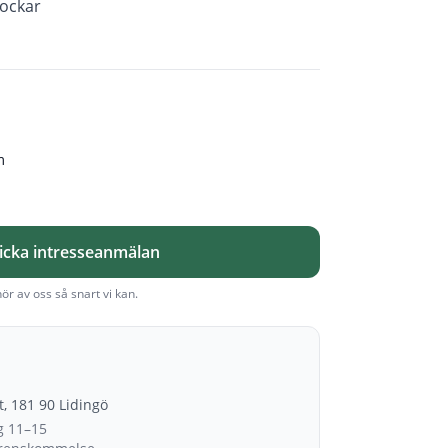
rockar
m
icka intresseanmälan
hör av oss så snart vi kan.
et, 181 90 Lidingö
g 11–15