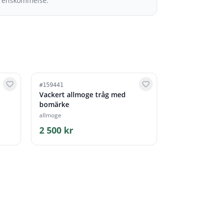
erenskommelse.
#
159441
Vackert allmoge tråg med
bomärke
allmoge
2 500 kr