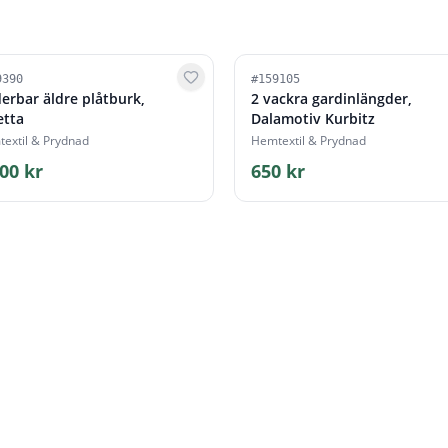
9390
#
159105
erbar äldre plåtburk,
2 vackra gardinlängder,
etta
Dalamotiv Kurbitz
extil & Prydnad
Hemtextil & Prydnad
00 kr
650 kr