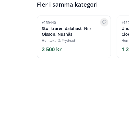
Fler i samma kategori
#
159440
#
15
Stor trären dalahäst, Nils
Und
Olsson, Nusnäs
Clo
Hemtextil & Prydnad
Hemt
2 500 kr
1 2