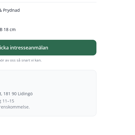
 & Prydnad
 B 18 cm
icka intresseanmälan
hör av oss så snart vi kan.
et, 181 90 Lidingö
g 11–15
erenskommelse.