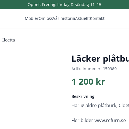
Öppet:
Fredag, lördag & söndag 11–15
Möbler
Om oss
Vår historia
Aktuellt
Kontakt
 Cloetta
1
/
4
Läcker plåtbu
Artikelnummer:
159389
1 200 kr
Beskrivning
Härlig äldre plåtburk, Cloe
Fler bilder www.refurn.se