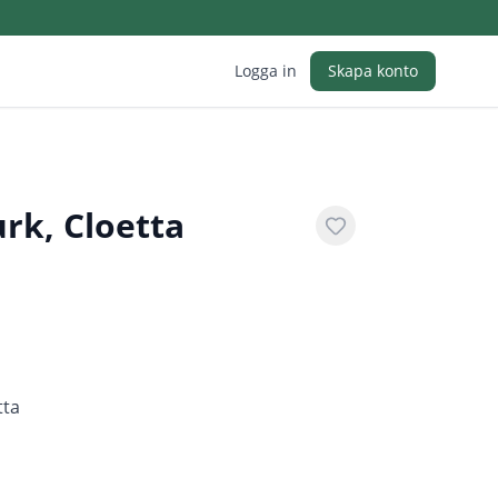
Logga in
Skapa konto
rk, Cloetta
tta