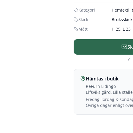
Kategori
Hemtextil
Skick
Bruksskick
Mått
H 25, L 23,
Sk
Vi 
Hämtas i butik
ReFurn Lidingö
Elfsviks gård, Lilla stall
Fredag, lördag & sönda
Övriga dagar enligt öv