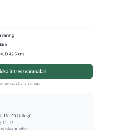
örvaring
kick
04, D 42,5 cm
icka intresseanmälan
hör av oss så snart vi kan.
et, 181 90 Lidingö
g 11–15
erenskommelse.