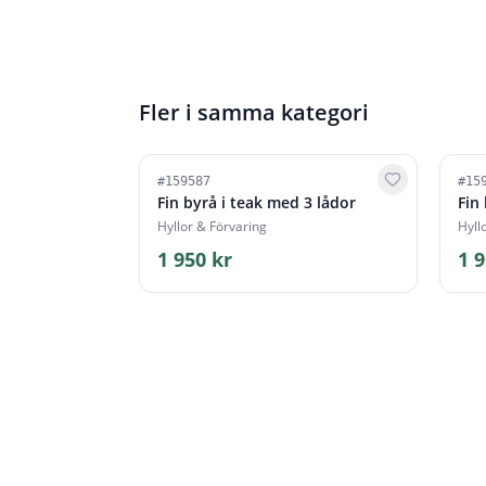
Fler i samma kategori
#
159587
#
15
Fin byrå i teak med 3 lådor
Fin
Hyllor & Förvaring
Hyll
1 950 kr
1 9