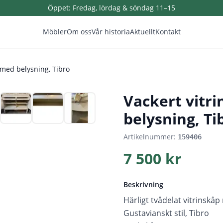
Öppet:
Fredag, lördag & söndag 11–15
Möbler
Om oss
Vår historia
Aktuellt
Kontakt
 med belysning, Tibro
1
/
8
Vackert vitr
belysning, Ti
Artikelnummer:
159406
7 500 kr
Beskrivning
Härligt tvådelat vitrinskå
Gustavianskt stil, Tibro