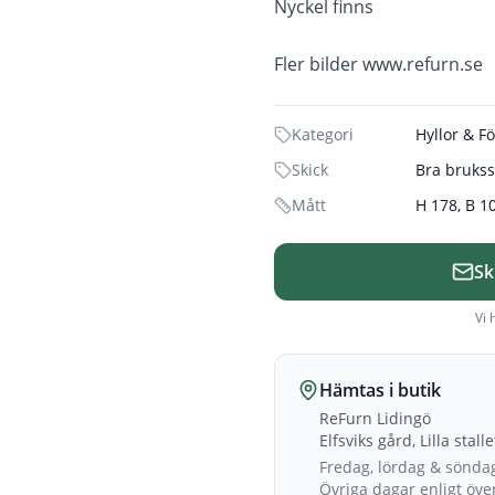
Nyckel finns
Fler bilder www.refurn.se
Kategori
Hyllor & F
Skick
Bra brukss
Mått
H 178, B 1
Sk
Vi 
Hämtas i butik
ReFurn Lidingö
Elfsviks gård, Lilla stall
Fredag, lördag & sönda
Övriga dagar enligt öv