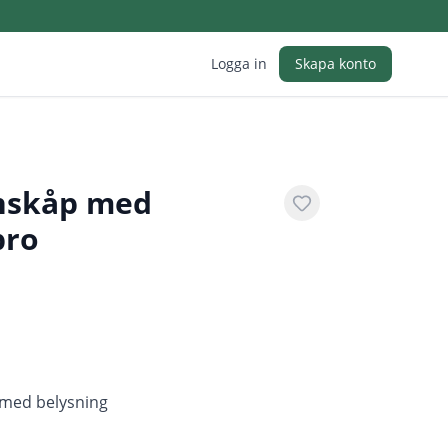
Logga in
Skapa konto
inskåp med
bro
p med belysning