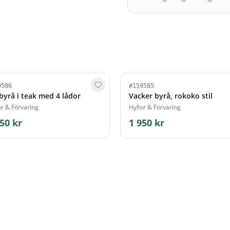
9586
#
159585
 byrå i teak med 4 lådor
Vacker byrå, rokoko stil
or & Förvaring
Hyllor & Förvaring
50 kr
1 950 kr