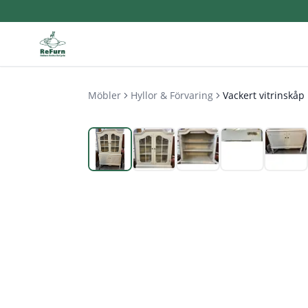
Möbler
Hyllor & Förvaring
Vackert vitrinskåp