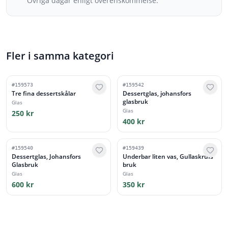
Övriga dagar enligt överenskommelse.
Fler i samma kategori
#
159573
#
159542
Tre fina dessertskålar
Dessertglas, johansfors
glasbruk
Glas
Glas
250 kr
400 kr
#
159540
#
159439
Dessertglas, Johansfors
Underbar liten vas, Gullaskrufs
Glasbruk
bruk
Glas
Glas
600 kr
350 kr