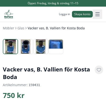
Öppet:
Fredag, lördag & söndag 11–15
Logga in
Skapa konto
Möbler
Glas
Vacker vas, B. Vallien för Kosta Boda
1
/
4
Vacker vas, B. Vallien för Kosta
Boda
Artikelnummer:
159431
750 kr