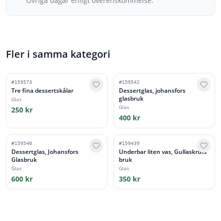
Övriga dagar enligt överenskommelse.
Fler i samma kategori
#
159573
#
159542
Tre fina dessertskålar
Dessertglas, johansfors
glasbruk
Glas
Glas
250 kr
400 kr
#
159540
#
159439
Dessertglas, Johansfors
Underbar liten vas, Gullaskrufs
Glasbruk
bruk
Glas
Glas
600 kr
350 kr