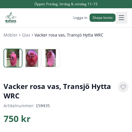
Öppet:
Fredag, lördag & söndag 11–15
Logga in
Skapa konto
Möbler
Glas
Vacker rosa vas, Transjö Hytta WRC
1
/
3
Vacker rosa vas, Transjö Hytta
WRC
Artikelnummer:
159435
750 kr