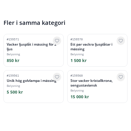
Fler i samma kategori
#
159571
#
159570
Vacker ljusplåt i mässing för 2
Ett par vackra ljusplåtar i
ljus
mässing
Belysning
Belysning
850 kr
1 500 kr
#
159561
#
159560
Unik hög golvlampa i mässing
Stor vacker kristallkrona,
sengustaviansk
Belysning
Belysning
5 500 kr
15 000 kr