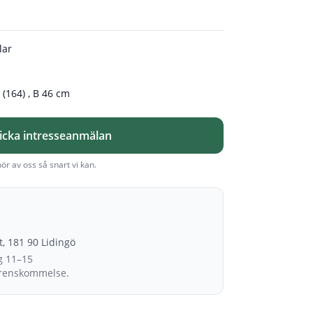
lar
 (164) , B 46 cm
icka intresseanmälan
hör av oss så snart vi kan.
et, 181 90 Lidingö
g 11–15
erenskommelse.