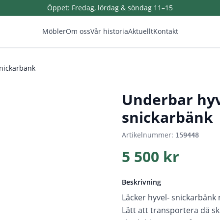
Öppet:
Fredag, lördag & söndag 11–15
Möbler
Om oss
Vår historia
Aktuellt
Kontakt
nickarbänk
1
/
5
Underbar hy
snickarbänk
Artikelnummer:
159448
5 500 kr
Beskrivning
Läcker hyvel- snickarbänk
Lätt att transportera då sk