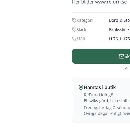
Fler bilder www.refurn.se
Kategori
Bord & Sto
Skick
Bruksskick
Mått
H 76, L 175
Sk
Vi 
Hämtas i butik
ReFurn Lidingö
Elfsviks gård, Lilla stall
Fredag, lördag & sönda
Övriga dagar enligt öv