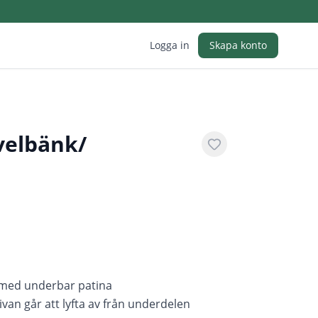
Logga in
Skapa konto
velbänk/
 med underbar patina
ivan går att lyfta av från underdelen