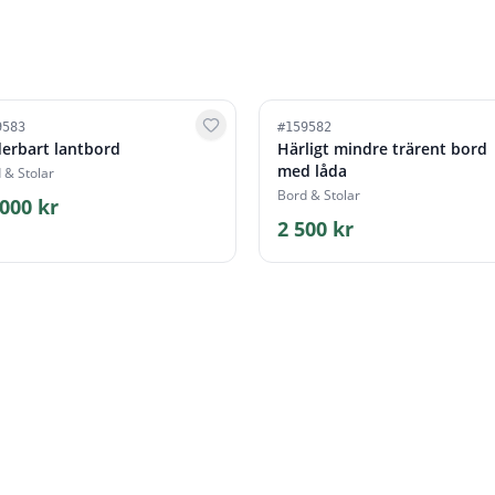
9583
#
159582
erbart lantbord
Härligt mindre trärent bord
med låda
 & Stolar
Bord & Stolar
 000 kr
2 500 kr