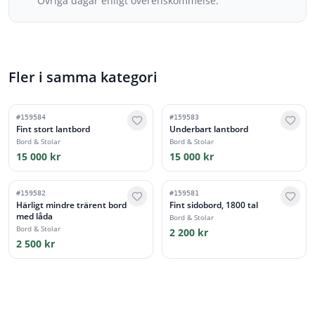
Övriga dagar enligt överenskommelse.
Fler i samma kategori
#
159584
#
159583
Fint stort lantbord
Underbart lantbord
Bord & Stolar
Bord & Stolar
15 000 kr
15 000 kr
#
159582
#
159581
Härligt mindre trärent bord
Fint sidobord, 1800 tal
med låda
Bord & Stolar
Bord & Stolar
2 200 kr
2 500 kr