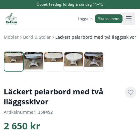
Öppet:
Fredag, lördag & söndag 11–15
Logga in
Skapa konto
Möbler
Bord & Stolar
Läckert pelarbord med två iläggsskivor
1
/
5
Läckert pelarbord med två
iläggsskivor
Artikelnummer:
159452
2 650 kr