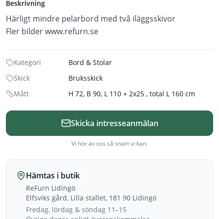
Beskrivning
Härligt mindre pelarbord med två iläggsskivor
Fler bilder www.refurn.se
Kategori
Bord & Stolar
Skick
Bruksskick
Mått
H 72, B 90, L 110 + 2x25 , total L 160 cm
Skicka intresseanmälan
Vi hör av oss så snart vi kan.
Hämtas i butik
ReFurn Lidingö
Elfsviks gård, Lilla stallet, 181 90 Lidingö
Fredag, lördag & söndag 11–15