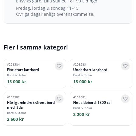
Elfsviks gård, Lilla stallet, 181 90 Lidingö
Fredag, lördag & söndag 11–15
Övriga dagar enligt överenskommelse.
Fler i samma kategori
#
159584
#
159583
Fint stort lantbord
Underbart lantbord
Bord & Stolar
Bord & Stolar
15 000 kr
15 000 kr
#
159582
#
159581
Härligt mindre trärent bord
Fint sidobord, 1800 tal
med låda
Bord & Stolar
Bord & Stolar
2 200 kr
2 500 kr