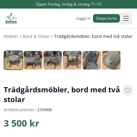
Öppet:
Fredag, lördag & söndag 11–15
Logga in
Skapa konto
Möbler
Bord & Stolar
Trädgårdsmöbler, bord med två stolar
1
/
6
Trädgårdsmöbler, bord med två
stolar
Artikelnummer:
159460
3 500 kr