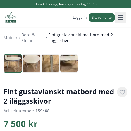
Öppet:
Fredag, lördag & söndag 11–15
Logga in
Skapa konto
Bord &
Fint gustavianskt matbord med 2
Möbler
Stolar
iläggsskivor
1
/
4
Fint gustavianskt matbord med
2 iläggsskivor
Artikelnummer:
159468
7 500 kr