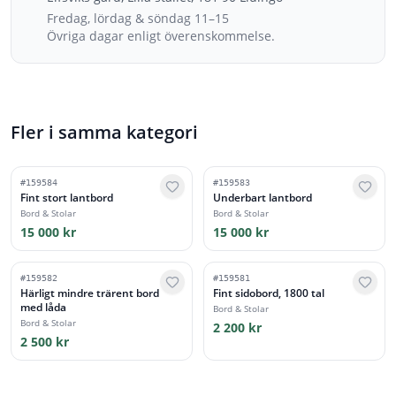
Fredag, lördag & söndag 11–15
Övriga dagar enligt överenskommelse.
Fler i samma kategori
#
159584
#
159583
Fint stort lantbord
Underbart lantbord
Bord & Stolar
Bord & Stolar
15 000 kr
15 000 kr
#
159582
#
159581
Härligt mindre trärent bord
Fint sidobord, 1800 tal
med låda
Bord & Stolar
Bord & Stolar
2 200 kr
2 500 kr