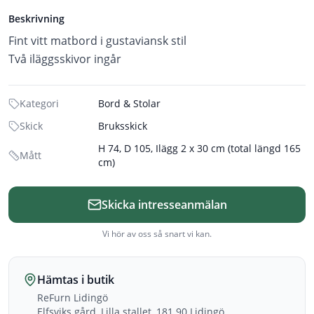
Beskrivning
Fint vitt matbord i gustaviansk stil
Två iläggsskivor ingår
Kategori
Bord & Stolar
Skick
Bruksskick
H 74, D 105, Ilägg 2 x 30 cm (total längd 165
Mått
cm)
Skicka intresseanmälan
Vi hör av oss så snart vi kan.
Hämtas i butik
ReFurn Lidingö
Elfsviks gård, Lilla stallet, 181 90 Lidingö