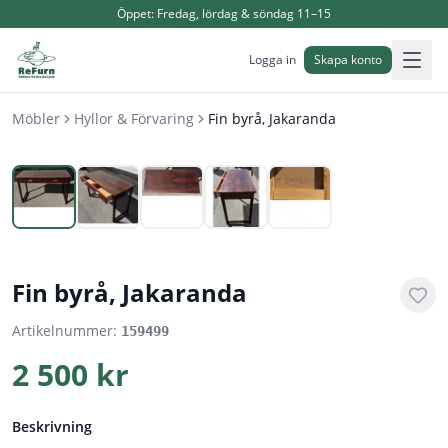
Öppet:
Fredag, lördag & söndag 11–15
Logga in
Skapa konto
Möbler
Hyllor & Förvaring
Fin byrå, Jakaranda
1
/
5
Fin byrå, Jakaranda
Artikelnummer:
159499
2 500 kr
Beskrivning