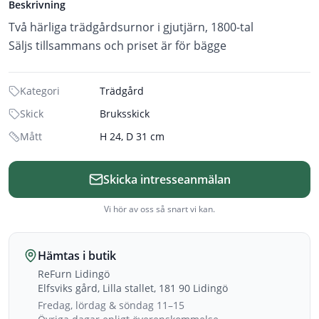
Beskrivning
Två härliga trädgårdsurnor i gjutjärn, 1800-tal
Säljs tillsammans och priset är för bägge
Kategori
Trädgård
Skick
Bruksskick
Mått
H 24, D 31 cm
Skicka intresseanmälan
Vi hör av oss så snart vi kan.
Hämtas i butik
ReFurn Lidingö
Elfsviks gård, Lilla stallet, 181 90 Lidingö
Fredag, lördag & söndag 11–15