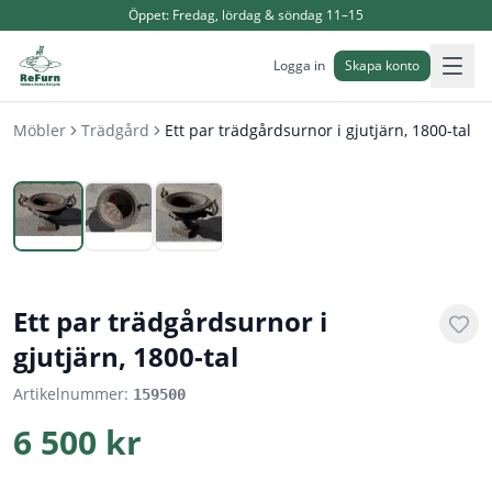
Öppet:
Fredag, lördag & söndag 11–15
Logga in
Skapa konto
Möbler
Trädgård
Ett par trädgårdsurnor i gjutjärn, 1800-tal
1
/
3
Ett par trädgårdsurnor i
gjutjärn, 1800-tal
Artikelnummer:
159500
6 500 kr