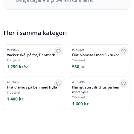
Övriga dagar enligt överenskommelse.
Fler i samma kategori
#
159577
#
159525
Vacker skål på fot, Danmark
Fint blomställ med 3 krukor
Trädgård
Trädgård
1 250 kr/st
530 kr
#
159497
#
159496
Fint drivhus på ben med hylla
Härligt stort drivhus på ben
med hylla
Trädgård
Trädgård
1 400 kr
1 600 kr