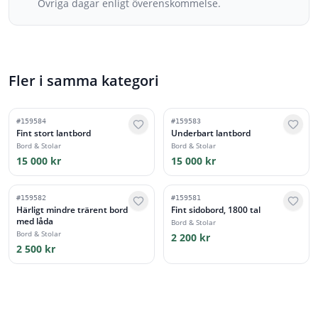
Övriga dagar enligt överenskommelse.
Fler i samma kategori
#
159584
#
159583
Fint stort lantbord
Underbart lantbord
Bord & Stolar
Bord & Stolar
15 000 kr
15 000 kr
#
159582
#
159581
Härligt mindre trärent bord
Fint sidobord, 1800 tal
med låda
Bord & Stolar
Bord & Stolar
2 200 kr
2 500 kr