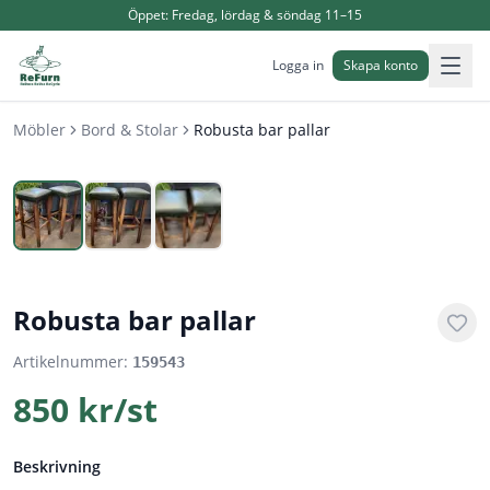
Öppet:
Fredag, lördag & söndag 11–15
Logga in
Skapa konto
Möbler
Bord & Stolar
Robusta bar pallar
1
/
3
Robusta bar pallar
Artikelnummer:
159543
850 kr/st
Beskrivning