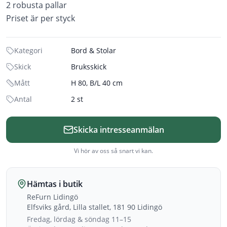
2 robusta pallar
Priset är per styck
Kategori
Bord & Stolar
Skick
Bruksskick
Mått
H 80, B/L 40 cm
Antal
2 st
Skicka intresseanmälan
Vi hör av oss så snart vi kan.
Hämtas i butik
ReFurn Lidingö
Elfsviks gård, Lilla stallet, 181 90 Lidingö
Fredag, lördag & söndag 11–15